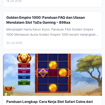
18 Jul 2026
Golden Empire 1000: Panduan FAQ dan Ulasan
Mendalam Slot TaDa Gaming – 898aa
Menjelajahi Harta Karun Kuno: Panduan FAQ Golden Empire
1000 Memasuki dunia Golden Empire 1000 berarti melangkah
ke dalam reruntuhan peradaban...
02 Jul 2026
Panduan Lengkap: Cara Kerja Slot Safari Coins dari