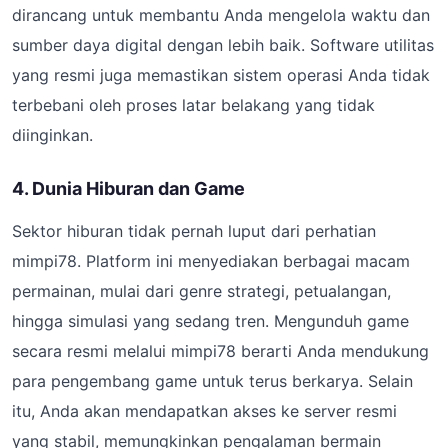
dirancang untuk membantu Anda mengelola waktu dan
sumber daya digital dengan lebih baik. Software utilitas
yang resmi juga memastikan sistem operasi Anda tidak
terbebani oleh proses latar belakang yang tidak
diinginkan.
4. Dunia Hiburan dan Game
Sektor hiburan tidak pernah luput dari perhatian
mimpi78. Platform ini menyediakan berbagai macam
permainan, mulai dari genre strategi, petualangan,
hingga simulasi yang sedang tren. Mengunduh game
secara resmi melalui mimpi78 berarti Anda mendukung
para pengembang game untuk terus berkarya. Selain
itu, Anda akan mendapatkan akses ke server resmi
yang stabil, memungkinkan pengalaman bermain