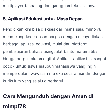
multiplayer tanpa lag dan gangguan teknis lainnya.
5. Aplikasi Edukasi untuk Masa Depan
Pendidikan kini bisa diakses dari mana saja. mimpi78
mendukung kecerdasan bangsa dengan menyediakan
berbagai aplikasi edukasi, mulai dari platform
pembelajaran bahasa asing, alat bantu matematika,
hingga perpustakaan digital. Aplikasi-aplikasi ini sangat
cocok untuk siswa maupun mahasiswa yang ingin
memperdalam wawasan mereka secara mandiri dengan
kurikulum yang selalu diperbarui.
Cara Mengunduh dengan Aman di
mimpi78