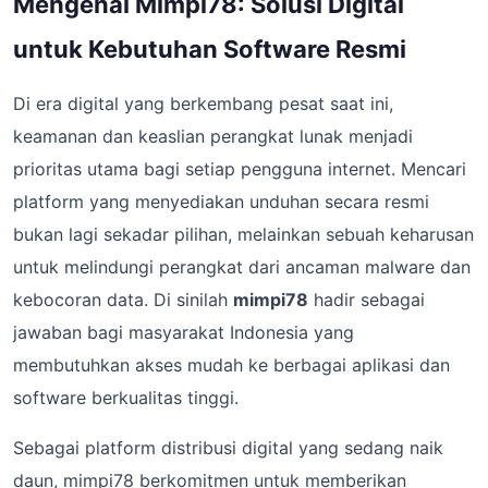
Mengenal Mimpi78: Solusi Digital
untuk Kebutuhan Software Resmi
Di era digital yang berkembang pesat saat ini,
keamanan dan keaslian perangkat lunak menjadi
prioritas utama bagi setiap pengguna internet. Mencari
platform yang menyediakan unduhan secara resmi
bukan lagi sekadar pilihan, melainkan sebuah keharusan
untuk melindungi perangkat dari ancaman malware dan
kebocoran data. Di sinilah
mimpi78
hadir sebagai
jawaban bagi masyarakat Indonesia yang
membutuhkan akses mudah ke berbagai aplikasi dan
software berkualitas tinggi.
Sebagai platform distribusi digital yang sedang naik
daun, mimpi78 berkomitmen untuk memberikan