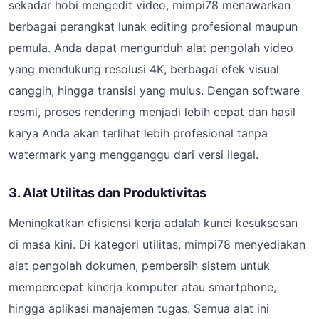
sekadar hobi mengedit video, mimpi78 menawarkan
berbagai perangkat lunak editing profesional maupun
pemula. Anda dapat mengunduh alat pengolah video
yang mendukung resolusi 4K, berbagai efek visual
canggih, hingga transisi yang mulus. Dengan software
resmi, proses rendering menjadi lebih cepat dan hasil
karya Anda akan terlihat lebih profesional tanpa
watermark yang mengganggu dari versi ilegal.
3. Alat Utilitas dan Produktivitas
Meningkatkan efisiensi kerja adalah kunci kesuksesan
di masa kini. Di kategori utilitas, mimpi78 menyediakan
alat pengolah dokumen, pembersih sistem untuk
mempercepat kinerja komputer atau smartphone,
hingga aplikasi manajemen tugas. Semua alat ini