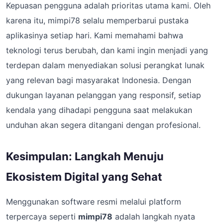
Kepuasan pengguna adalah prioritas utama kami. Oleh
karena itu, mimpi78 selalu memperbarui pustaka
aplikasinya setiap hari. Kami memahami bahwa
teknologi terus berubah, dan kami ingin menjadi yang
terdepan dalam menyediakan solusi perangkat lunak
yang relevan bagi masyarakat Indonesia. Dengan
dukungan layanan pelanggan yang responsif, setiap
kendala yang dihadapi pengguna saat melakukan
unduhan akan segera ditangani dengan profesional.
Kesimpulan: Langkah Menuju
Ekosistem Digital yang Sehat
Menggunakan software resmi melalui platform
terpercaya seperti
mimpi78
adalah langkah nyata