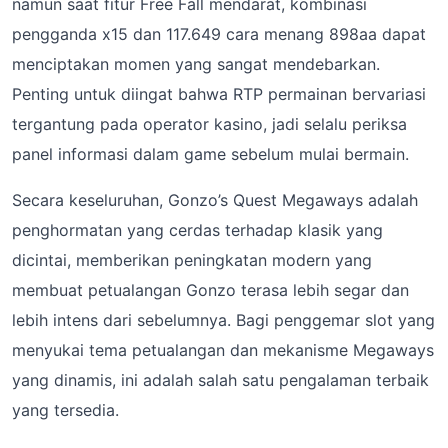
namun saat fitur Free Fall mendarat, kombinasi
pengganda x15 dan 117.649 cara menang 898aa dapat
menciptakan momen yang sangat mendebarkan.
Penting untuk diingat bahwa RTP permainan bervariasi
tergantung pada operator kasino, jadi selalu periksa
panel informasi dalam game sebelum mulai bermain.
Secara keseluruhan, Gonzo’s Quest Megaways adalah
penghormatan yang cerdas terhadap klasik yang
dicintai, memberikan peningkatan modern yang
membuat petualangan Gonzo terasa lebih segar dan
lebih intens dari sebelumnya. Bagi penggemar slot yang
menyukai tema petualangan dan mekanisme Megaways
yang dinamis, ini adalah salah satu pengalaman terbaik
yang tersedia.