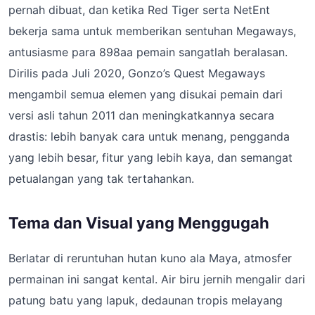
pernah dibuat, dan ketika Red Tiger serta NetEnt
bekerja sama untuk memberikan sentuhan Megaways,
antusiasme para 898aa pemain sangatlah beralasan.
Dirilis pada Juli 2020, Gonzo’s Quest Megaways
mengambil semua elemen yang disukai pemain dari
versi asli tahun 2011 dan meningkatkannya secara
drastis: lebih banyak cara untuk menang, pengganda
yang lebih besar, fitur yang lebih kaya, dan semangat
petualangan yang tak tertahankan.
Tema dan Visual yang Menggugah
Berlatar di reruntuhan hutan kuno ala Maya, atmosfer
permainan ini sangat kental. Air biru jernih mengalir dari
patung batu yang lapuk, dedaunan tropis melayang