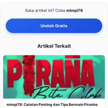
Suka artikel ini? Coba
mimpi78
Unduh Gratis
Artikel Terkait
mimpi78: Catatan Penting dan Tips Bermain Piranha