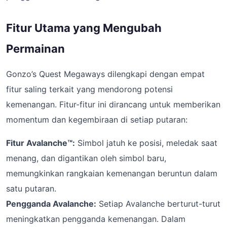
Fitur Utama yang Mengubah
Permainan
Gonzo’s Quest Megaways dilengkapi dengan empat
fitur saling terkait yang mendorong potensi
kemenangan. Fitur-fitur ini dirancang untuk memberikan
momentum dan kegembiraan di setiap putaran:
Fitur Avalanche™:
Simbol jatuh ke posisi, meledak saat
menang, dan digantikan oleh simbol baru,
memungkinkan rangkaian kemenangan beruntun dalam
satu putaran.
Pengganda Avalanche:
Setiap Avalanche berturut-turut
meningkatkan pengganda kemenangan. Dalam