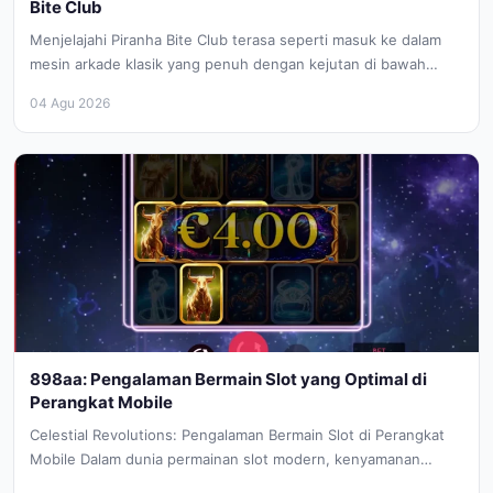
Bite Club
Menjelajahi Piranha Bite Club terasa seperti masuk ke dalam
mesin arkade klasik yang penuh dengan kejutan di bawah
permukaan air....
04 Agu 2026
898aa: Pengalaman Bermain Slot yang Optimal di
Perangkat Mobile
Celestial Revolutions: Pengalaman Bermain Slot di Perangkat
Mobile Dalam dunia permainan slot modern, kenyamanan
bermain di mana saja menjadi prioritas...