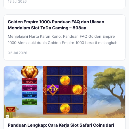
18 Jul 2026
Golden Empire 1000: Panduan FAQ dan Ulasan
Mendalam Slot TaDa Gaming – 898aa
Menjelajahi Harta Karun Kuno: Panduan FAQ Golden Empire
1000 Memasuki dunia Golden Empire 1000 berarti melangkah
ke dalam reruntuhan peradaban...
02 Jul 2026
Panduan Lengkap: Cara Kerja Slot Safari Coins dari